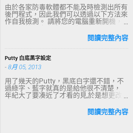
由於各家防毒軟體都不能及時檢測出所有
後門程式，因此我們可以透過以下方法來
作自我檢測。 請將您的電腦重新開機，
全部開機程序完成後，務必立即進行下一
步驟 （不要做其他任何上網動作） 請點
閱讀完整內容
左下角[開始]，[執行]，輸入： cmd 進入
<命令提示字元>系統後，輸入： netstat
-no 此時會出現相關網路連線的列表清
Putty 白底黑字設定
單，看看有沒有沒看過的，比如出現
-
8月 05, 2013
GOOGLE相關字樣的，應該可以放心，因
為他可能是GOOGLE網路服務的連線而
用了幾天的Putty，黑底白字還不錯，不
已。 Local Address：表示電腦自己本身
過綠字、藍字就真的是給他很不清楚，
的ＩＰ Foreign Address：表示您的電腦
年紀大了要凑近了才看的見,於是想更改
連到那兒去了 State：表示目前的狀態
成白底黑字的畫面... Putty--> Window--
PID：表示電腦啟動該程式的序號 如果出
>Colours-->General options for colour
閱讀完整內容
現可疑的連線時，例如：IP為
usage 勾選 Use system colours 存檔
66.249.89.99，則請輸入： tracert
後，再用Putty登入,就成了我要的白底彩
66.249.89.99 (要記得空一格喔) 。 等待
字畫面了, 還不錯，比以前黑底看起來顺